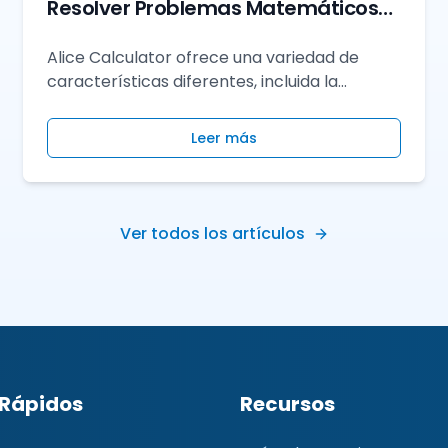
Resolver Problemas Matemáticos
con Precisión
Alice Calculator ofrece una variedad de
características diferentes, incluida la
facilidad de uso. Aprenda a usar esta
calculadora para resolver problemas
Leer más
matemáticos con precisión.
Ver todos los artículos
 Rápidos
Recursos