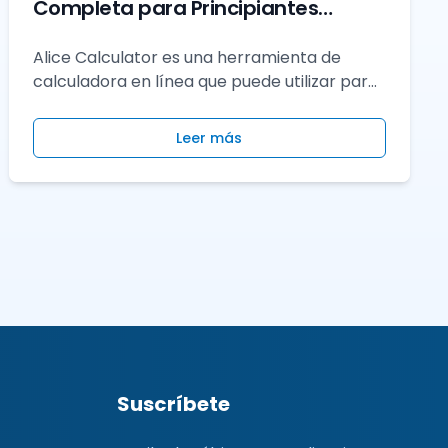
Completa para Principiantes
(Edición 2025)
Alice Calculator es una herramienta de
calculadora en línea que puede utilizar para
realizar cálculos precisos rápidamente.
Conozca sus características, beneficios y
Leer más
método de uso aquí.
Suscríbete