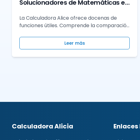
Solucionadores de Matemáticas en
Línea: ¿Cuál es la Mejor para Ti?
La Calculadora Alice ofrece docenas de
funciones útiles. Comprende la comparación
entre esta herramienta y otras
herramientas para resolver matemáticas
Leer más
en línea para decidir cuál es la mejor para ti.
Calculadora Alicia
Enlaces